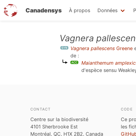
Canadensys
À propos
Données
P
Aller
Vagnera pallescen
au
Vagnera pallescens
Greene
e
contenu
de :
principal
Maianthemum amplexic
d'espèce sensu
Weakley 
CONTACT
CODE
Centre sur la biodiversité
Ce pro
4101 Sherbrooke Est
les fi
Montréal, QC, H1X 2B2, Canada
GitHu