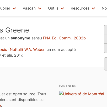
ublier
Vascan
Outils
Resources
No
s
Greene
st un
synonyme
sensu
FNA Ed. Comm., 2002b
aule
(Nuttall) W.A. Weber
, un nom accepté
et alii, 2017
.
PARTNERS
jet est open source. Tous
chiers sont disponibles sur
b
.