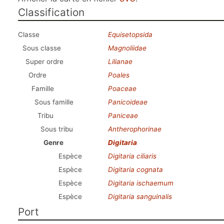
Classification
Classe
Equisetopsida
Sous classe
Magnoliidae
Super ordre
Lilianae
Ordre
Poales
Famille
Poaceae
Sous famille
Panicoideae
Tribu
Paniceae
Sous tribu
Antherophorinae
Genre
Digitaria
Espèce
Digitaria ciliaris
Espèce
Digitaria cognata
Espèce
Digitaria ischaemum
Espèce
Digitaria sanguinalis
Port