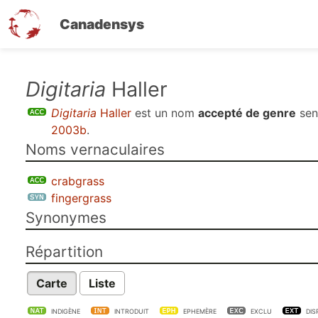
Canadensys
Aller
Digitaria
Haller
au
Digitaria
Haller
est un nom
accepté de genre
se
contenu
2003b
.
principal
Noms vernaculaires
crabgrass
fingergrass
Synonymes
Répartition
Carte
Liste
INDIGÈNE
INTRODUIT
EPHEMÈRE
EXCLU
DIS