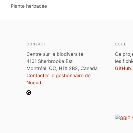
Plante herbacée
CONTACT
CODE
Centre sur la biodiversité
Ce proj
4101 Sherbrooke Est
les fich
Montréal, QC, H1X 2B2, Canada
GitHub
.
Contacter le gestionnaire de
Noeud