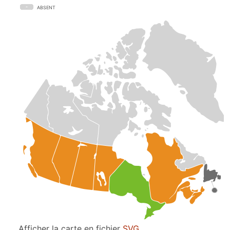
ABSENT
Afficher la carte en fichier
SVG
.