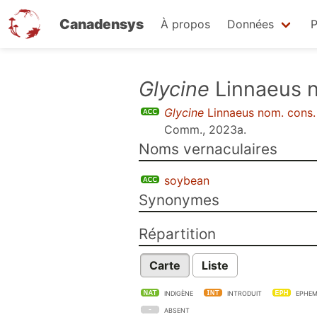
Canadensys
À propos
Données
P
Aller
Glycine
Linnaeus n
au
Glycine
Linnaeus nom. cons.
contenu
Comm., 2023a
.
principal
Noms vernaculaires
soybean
Synonymes
Répartition
Carte
Liste
INDIGÈNE
INTRODUIT
EPHEM
ABSENT