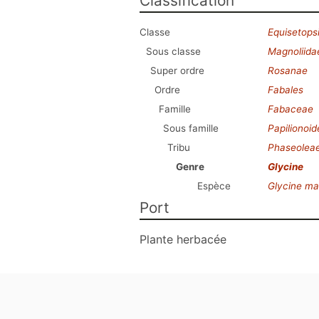
Classification
Classe
Equisetops
Sous classe
Magnoliida
Super ordre
Rosanae
Ordre
Fabales
Famille
Fabaceae
Sous famille
Papilionoi
Tribu
Phaseolea
Genre
Glycine
Espèce
Glycine ma
Port
Plante herbacée