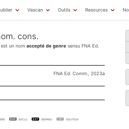
ublier
Vascan
Outils
Resources
No
om. cons.
est un nom
accepté de genre
sensu
FNA Ed.
FNA Ed. Comm., 2023a
ÈRE
EXCLU
DISPARU
DOUTEUX