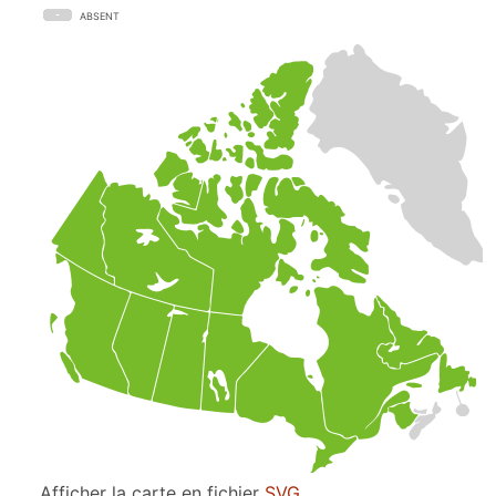
ABSENT
Afficher la carte en fichier
SVG
.