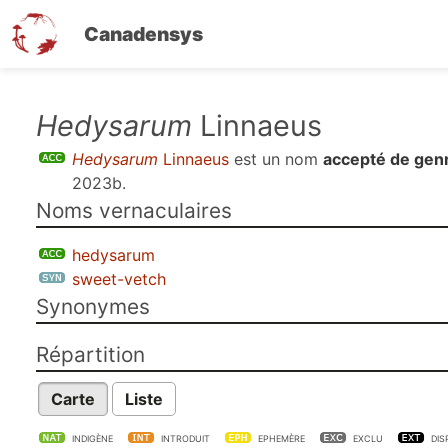
Canadensys
Aller
Hedysarum
Linnaeus
au
Hedysarum
Linnaeus
est un nom
accepté de gen
contenu
2023b
.
principal
Noms vernaculaires
hedysarum
sweet-vetch
Synonymes
Répartition
Carte
Liste
INDIGÈNE
INTRODUIT
EPHEMÈRE
EXCLU
DIS