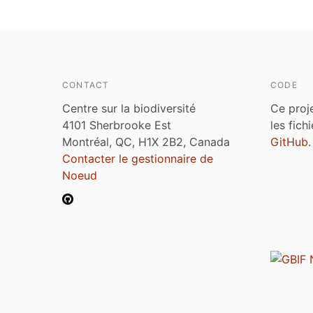
CONTACT
CODE
Centre sur la biodiversité
Ce proj
4101 Sherbrooke Est
les fich
Montréal, QC, H1X 2B2, Canada
GitHub
.
Contacter le gestionnaire de
Noeud