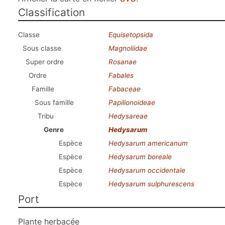
Classification
Classe
Equisetopsida
Sous classe
Magnoliidae
Super ordre
Rosanae
Ordre
Fabales
Famille
Fabaceae
Sous famille
Papilionoideae
Tribu
Hedysareae
Genre
Hedysarum
Espèce
Hedysarum americanum
Espèce
Hedysarum boreale
Espèce
Hedysarum occidentale
Espèce
Hedysarum sulphurescens
Port
Plante herbacée