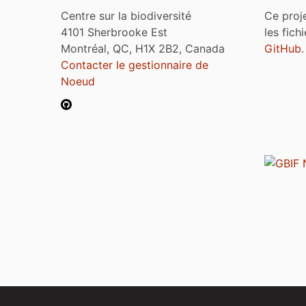
Centre sur la biodiversité
Ce proj
4101 Sherbrooke Est
les fich
Montréal, QC, H1X 2B2, Canada
GitHub
.
Contacter le gestionnaire de
Noeud