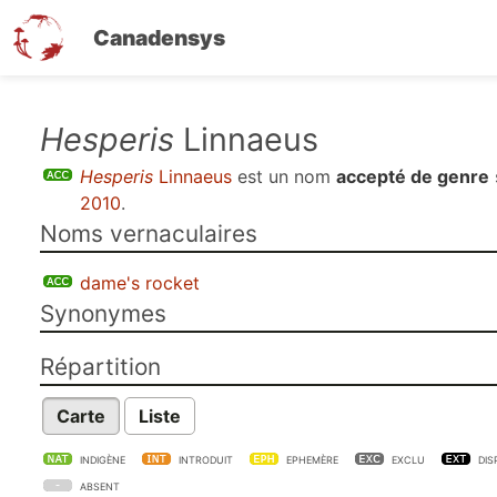
Canadensys
Aller
Hesperis
Linnaeus
au
Hesperis
Linnaeus
est un nom
accepté de genre
contenu
2010
.
principal
Noms vernaculaires
dame's rocket
Synonymes
Répartition
Carte
Liste
INDIGÈNE
INTRODUIT
EPHEMÈRE
EXCLU
DIS
ABSENT