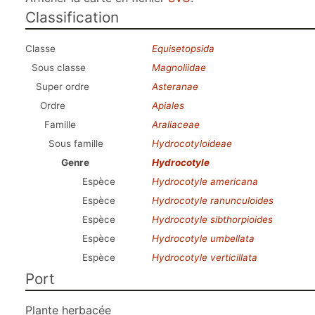
Classification
Classe
Equisetopsida
Sous classe
Magnoliidae
Super ordre
Asteranae
Ordre
Apiales
Famille
Araliaceae
Sous famille
Hydrocotyloideae
Genre
Hydrocotyle
Espèce
Hydrocotyle americana
Espèce
Hydrocotyle ranunculoides
Espèce
Hydrocotyle sibthorpioides
Espèce
Hydrocotyle umbellata
Espèce
Hydrocotyle verticillata
Port
Plante herbacée