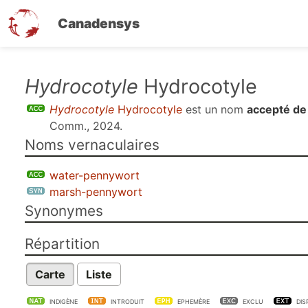
Canadensys
Aller
Hydrocotyle
Hydrocotyle
au
Hydrocotyle
Hydrocotyle
est un nom
accepté de
contenu
Comm., 2024
.
principal
Noms vernaculaires
water-pennywort
marsh-pennywort
Synonymes
Répartition
Carte
Liste
INDIGÈNE
INTRODUIT
EPHEMÈRE
EXCLU
DIS