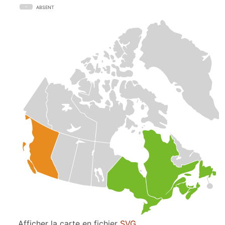
ABSENT
Afficher la carte en fichier
SVG
.