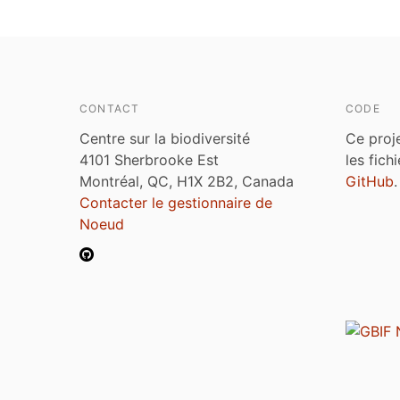
CONTACT
CODE
Centre sur la biodiversité
Ce proj
4101 Sherbrooke Est
les fich
Montréal, QC, H1X 2B2, Canada
GitHub
.
Contacter le gestionnaire de
Noeud