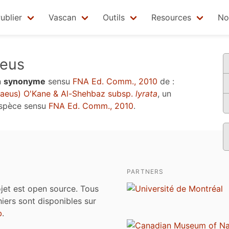
ublier
Vascan
Outils
Resources
No
eus
n
synonyme
sensu
FNA Ed. Comm., 2010
de :
aeus) O'Kane & Al-Shehbaz subsp.
lyrata
, un
espèce sensu
FNA Ed. Comm., 2010
.
PARTNERS
jet est open source. Tous
chiers sont disponibles sur
b
.