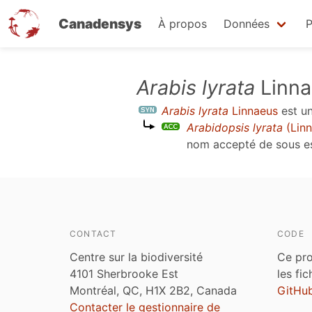
Canadensys
À propos
Données
P
Aller
Arabis lyrata
Linna
au
Arabis lyrata
Linnaeus
est u
contenu
Arabidopsis lyrata
(Linn
principal
nom accepté de sous 
CONTACT
CODE
Centre sur la biodiversité
Ce pro
4101 Sherbrooke Est
les fi
Montréal, QC, H1X 2B2, Canada
GitHu
Contacter le gestionnaire de