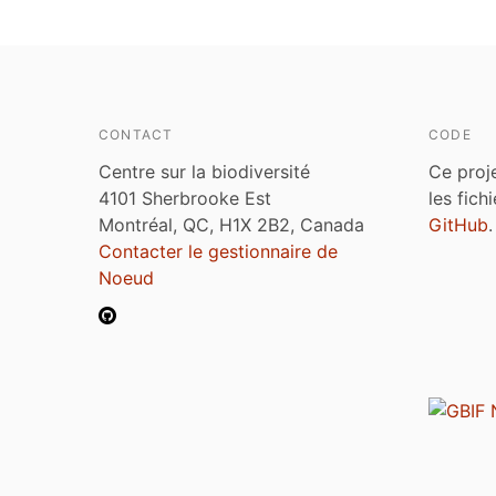
CONTACT
CODE
Centre sur la biodiversité
Ce proj
4101 Sherbrooke Est
les fich
Montréal, QC, H1X 2B2, Canada
GitHub
.
Contacter le gestionnaire de
Noeud