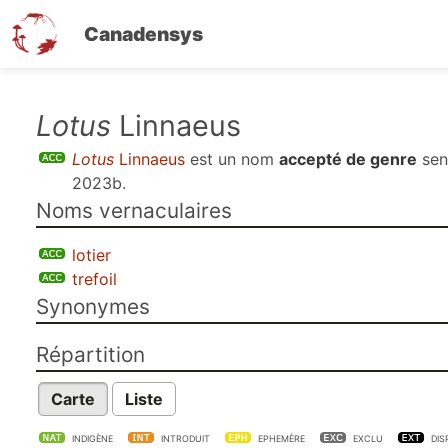
Canadensys
Aller
Lotus
Linnaeus
au
Lotus
Linnaeus
est un nom
accepté de genre
se
contenu
2023b
.
principal
Noms vernaculaires
lotier
trefoil
Synonymes
Répartition
Carte
Liste
INDIGÈNE
INTRODUIT
EPHEMÈRE
EXCLU
DIS