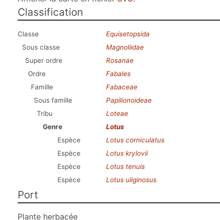
Classification
Classe
Equisetopsida
Sous classe
Magnoliidae
Super ordre
Rosanae
Ordre
Fabales
Famille
Fabaceae
Sous famille
Papilionoideae
Tribu
Loteae
Genre
Lotus
Espèce
Lotus corniculatus
Espèce
Lotus krylovii
Espèce
Lotus tenuis
Espèce
Lotus uliginosus
Port
Plante herbacée