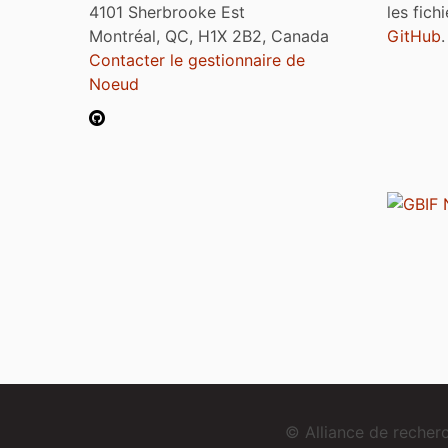
4101 Sherbrooke Est
les fich
Montréal, QC, H1X 2B2, Canada
GitHub
.
Contacter le gestionnaire de
Noeud
© Alliance de reche