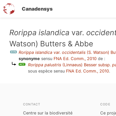
Canadensys
Aller
Rorippa islandica
var.
occident
au
Watson) Butters & Abbe
contenu
principal
Rorippa islandica
var.
occidentalis
(S. Watson) Bu
synonyme
sensu
FNA Ed. Comm., 2010
de :
Rorippa palustris
(Linnaeus) Besser subsp.
pa
sous espèce sensu
FNA Ed. Comm., 2010
.
CONTACT
CODE
Centre sur la biodiversité
Ce proj