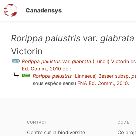
Canadensys
Aller
Rorippa palustris
var.
glabrata
au
Victorin
contenu
principal
Rorippa palustris
var.
glabrata
(Lunell) Victorin
es
Ed. Comm., 2010
de :
Rorippa palustris
(Linnaeus) Besser subsp.
pa
sous espèce sensu
FNA Ed. Comm., 2010
.
CONTACT
CODE
Centre sur la biodiversité
Ce proj