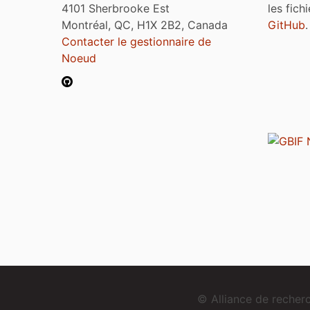
4101 Sherbrooke Est
les fich
Montréal, QC, H1X 2B2, Canada
GitHub
.
Contacter le gestionnaire de
Noeud
© Alliance de reche