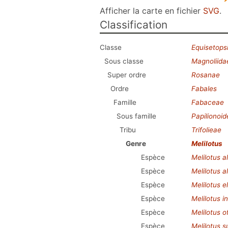
Afficher la carte en fichier
SVG
.
Classification
Classe
Equisetops
Sous classe
Magnoliida
Super ordre
Rosanae
Ordre
Fabales
Famille
Fabaceae
Sous famille
Papilionoi
Tribu
Trifolieae
Genre
Melilotus
Espèce
Melilotus a
Espèce
Melilotus a
Espèce
Melilotus e
Espèce
Melilotus i
Espèce
Melilotus of
Espèce
Melilotus 