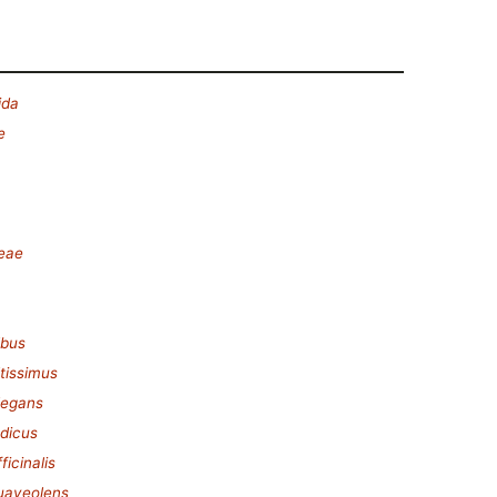
ida
e
deae
lbus
ltissimus
legans
ndicus
ficinalis
suaveolens