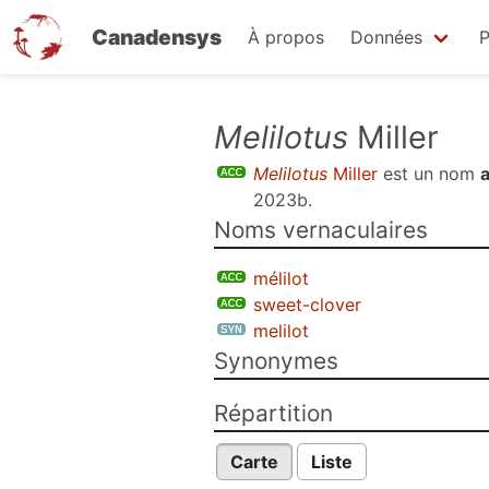
Canadensys
À propos
Données
P
Aller
Melilotus
Miller
au
Melilotus
Miller
est un nom
contenu
2023b
.
principal
Noms vernaculaires
mélilot
sweet-clover
melilot
Synonymes
Répartition
Carte
Liste