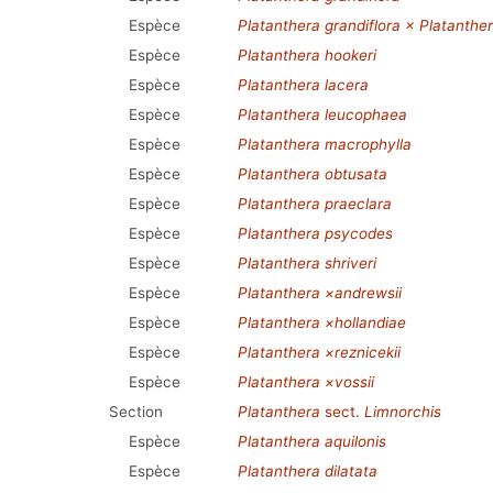
Espèce
Platanthera grandiflora × Platanthe
Espèce
Platanthera hookeri
Espèce
Platanthera lacera
Espèce
Platanthera leucophaea
Espèce
Platanthera macrophylla
Espèce
Platanthera obtusata
Espèce
Platanthera praeclara
Espèce
Platanthera psycodes
Espèce
Platanthera shriveri
Espèce
Platanthera ×andrewsii
Espèce
Platanthera ×hollandiae
Espèce
Platanthera ×reznicekii
Espèce
Platanthera ×vossii
Section
Platanthera
sect.
Limnorchis
Espèce
Platanthera aquilonis
Espèce
Platanthera dilatata