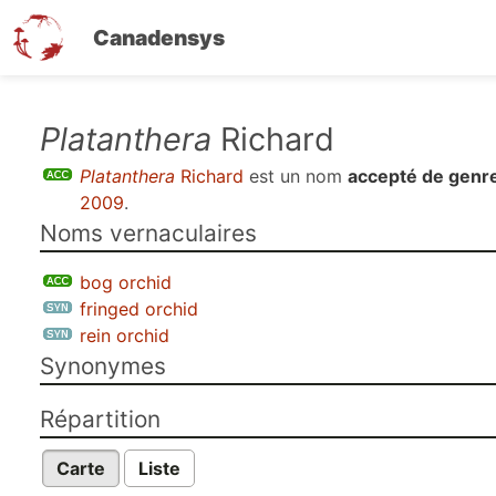
Canadensys
Aller
Platanthera
Richard
au
Platanthera
Richard
est un nom
accepté de genr
contenu
2009
.
principal
Noms vernaculaires
bog orchid
fringed orchid
rein orchid
Synonymes
Répartition
Carte
Liste