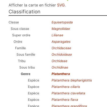
Afficher la carte en fichier
SVG
.
Classification
Classe
Equisetopsida
Sous classe
Magnoliidae
Super ordre
Lilianae
Ordre
Asparagales
Famille
Orchidaceae
Sous famille
Orchidoideae
Tribu
Orchideae
Sous tribu
Orchidinae
Genre
Platanthera
Espèce
Platanthera blephariglottis
Espèce
Platanthera ciliaris
Espèce
Platanthera clavellata
Espèce
Platanthera flava
Espèce
Platanthera grandiflora