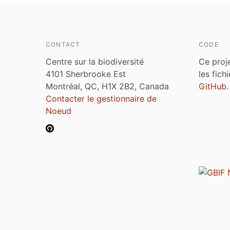
CONTACT
CODE
Centre sur la biodiversité
Ce proj
4101 Sherbrooke Est
les fich
Montréal, QC, H1X 2B2, Canada
GitHub
.
Contacter le gestionnaire de
Noeud