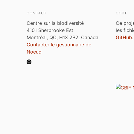
CONTACT
CODE
Centre sur la biodiversité
Ce proj
4101 Sherbrooke Est
les fich
Montréal, QC, H1X 2B2, Canada
GitHub
.
Contacter le gestionnaire de
Noeud