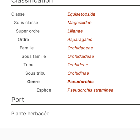
Classification
Classe
Equisetopsida
Sous classe
Magnoliidae
Super ordre
Lilianae
Ordre
Asparagales
Famille
Orchidaceae
Sous famille
Orchidoideae
Tribu
Orchideae
Sous tribu
Orchidinae
Genre
Pseudorchis
Espèce
Pseudorchis straminea
Port
Plante herbacée