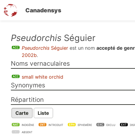
Canadensys
Aller
Pseudorchis
Séguier
au
Pseudorchis
Séguier
est un nom
accepté de gen
contenu
2002b
.
principal
Noms vernaculaires
small white orchid
Synonymes
Répartition
Carte
Liste
INDIGÈNE
INTRODUIT
EPHEMÈRE
EXCLU
DIS
ABSENT