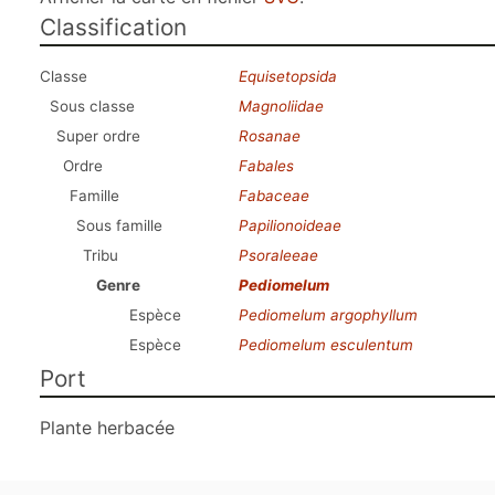
Classification
Classe
Equisetopsida
Sous classe
Magnoliidae
Super ordre
Rosanae
Ordre
Fabales
Famille
Fabaceae
Sous famille
Papilionoideae
Tribu
Psoraleeae
Genre
Pediomelum
Espèce
Pediomelum argophyllum
Espèce
Pediomelum esculentum
Port
Plante herbacée