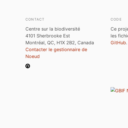
CONTACT
CODE
Centre sur la biodiversité
Ce proj
4101 Sherbrooke Est
les fich
Montréal, QC, H1X 2B2, Canada
GitHub
.
Contacter le gestionnaire de
Noeud