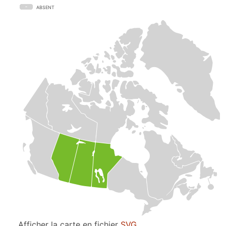
ABSENT
Afficher la carte en fichier
SVG
.