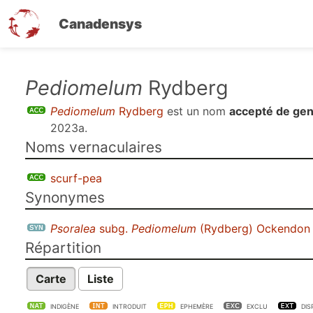
Canadensys
Aller
Pediomelum
Rydberg
au
Pediomelum
Rydberg
est un nom
accepté de ge
contenu
2023a
.
principal
Noms vernaculaires
scurf-pea
Synonymes
Psoralea
subg.
Pediomelum
(Rydberg) Ockendon
Répartition
Carte
Liste
INDIGÈNE
INTRODUIT
EPHEMÈRE
EXCLU
DIS