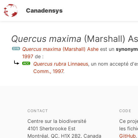
Canadensys
Aller
Quercus maxima
(Marshall) A
au
Quercus maxima
(Marshall) Ashe
est un
synonym
contenu
1997
de :
principal
Quercus rubra
Linnaeus
, un nom accepté d'
Comm., 1997
.
CONTACT
CODE
Centre sur la biodiversité
Ce proj
4101 Sherbrooke Est
les fich
Montréal, QC, H1X 2B2, Canada
GitHub
.