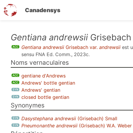
Canadensys
Aller
Gentiana andrewsii
Grisebach 
au
Gentiana andrewsii
Grisebach var.
andrewsii
est 
contenu
sensu
FNA Ed. Comm., 2023c
.
principal
Noms vernaculaires
gentiane d'Andrews
Andrews' bottle gentian
Andrews' gentian
closed bottle gentian
Synonymes
Dasystephana andrewsii
(Grisebach) Small
Pneumonanthe andrewsii
(Grisebach) W.A. Weber