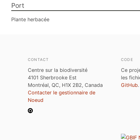
Port
Plante herbacée
CONTACT
CODE
Centre sur la biodiversité
Ce proj
4101 Sherbrooke Est
les fich
Montréal, QC, H1X 2B2, Canada
GitHub
.
Contacter le gestionnaire de
Noeud