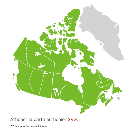
Afficher la carte en fichier
SVG
.