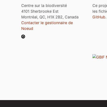
Centre sur la biodiversité
Ce proj
4101 Sherbrooke Est
les fich
Montréal, QC, H1X 2B2, Canada
GitHub
.
Contacter le gestionnaire de
Noeud