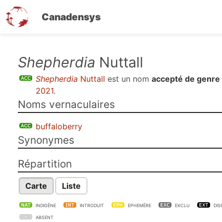
Canadensys
Aller
Shepherdia
Nuttall
au
Shepherdia
Nuttall
est un nom
accepté de genre
contenu
2021
.
principal
Noms vernaculaires
buffaloberry
Synonymes
Répartition
Carte
Liste
INDIGÈNE
INTRODUIT
EPHEMÈRE
EXCLU
DIS
ABSENT