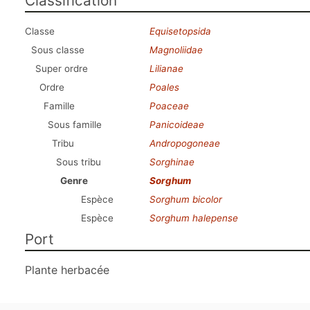
Classification
Classe
Equisetopsida
Sous classe
Magnoliidae
Super ordre
Lilianae
Ordre
Poales
Famille
Poaceae
Sous famille
Panicoideae
Tribu
Andropogoneae
Sous tribu
Sorghinae
Genre
Sorghum
Espèce
Sorghum bicolor
Espèce
Sorghum halepense
Port
Plante herbacée