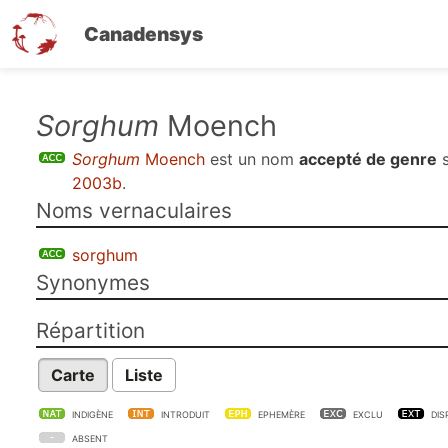
Canadensys
Aller
Sorghum
Moench
au
Sorghum
Moench
est un nom
accepté de genre
s
contenu
2003b
.
principal
Noms vernaculaires
sorghum
Synonymes
Répartition
Carte
Liste
INDIGÈNE
INTRODUIT
EPHEMÈRE
EXCLU
DIS
ABSENT