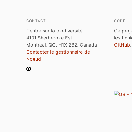
CONTACT
CODE
Centre sur la biodiversité
Ce proj
4101 Sherbrooke Est
les fich
Montréal, QC, H1X 2B2, Canada
GitHub
.
Contacter le gestionnaire de
Noeud