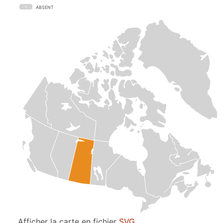
ABSENT
Afficher la carte en fichier
SVG
.