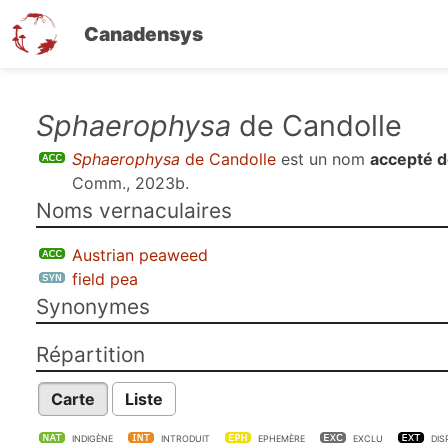
Canadensys
Aller
Sphaerophysa
de Candolle
au
Sphaerophysa
de Candolle
est un nom
accepté d
contenu
Comm., 2023b
.
principal
Noms vernaculaires
Austrian peaweed
field pea
Synonymes
Répartition
Carte
Liste
INDIGÈNE
INTRODUIT
EPHEMÈRE
EXCLU
DIS