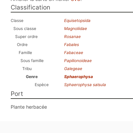
Classification
Classe
Equisetopsida
Sous classe
Magnoliidae
Super ordre
Rosanae
Ordre
Fabales
Famille
Fabaceae
Sous famille
Papilionoideae
Tribu
Galegeae
Genre
Sphaerophysa
Espèce
Sphaerophysa salsula
Port
Plante herbacée