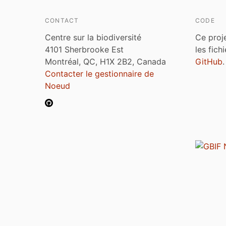
CONTACT
CODE
Centre sur la biodiversité
Ce proj
4101 Sherbrooke Est
les fich
Montréal, QC, H1X 2B2, Canada
GitHub
.
Contacter le gestionnaire de
Noeud