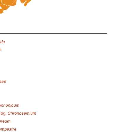
ida
e
deae
pannonicum
ubg.
Chronosemium
aureum
campestre