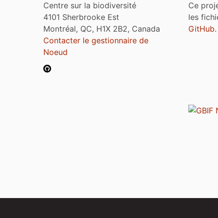
Centre sur la biodiversité
Ce proj
4101 Sherbrooke Est
les fich
Montréal, QC, H1X 2B2, Canada
GitHub
.
Contacter le gestionnaire de
Noeud