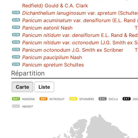
Redfield) Gould & C.A. Clark
Dichanthelium lanuginosum
var.
spretum
(Schultes
Panicum acuminatum
var.
densiflorum
(E.L. Rand 
Panicum eatonii
Nash
T
Panicum nitidum
var.
densiflorum
E.L. Rand & Red
Panicum nitidum
var.
octonodum
(J.G. Smith ex Sc
Panicum octonodum
J.G. Smith ex Scribner
T
Panicum paucipilum
Nash
Panicum spretum
Schultes
Répartition
Carte
Liste
INDIGÈNE
INTRODUIT
EPHEMÈRE
EXCLU
DIS
ABSENT