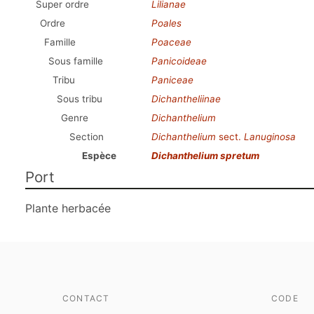
Super ordre
Lilianae
Ordre
Poales
Famille
Poaceae
Sous famille
Panicoideae
Tribu
Paniceae
Sous tribu
Dichantheliinae
Genre
Dichanthelium
Section
Dichanthelium
sect.
Lanuginosa
Espèce
Dichanthelium spretum
Port
Plante herbacée
CONTACT
CODE