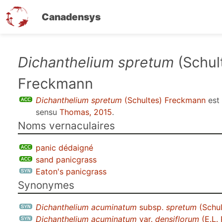
Canadensys
Aller
Dichanthelium spretum
(Schul
au
Freckmann
contenu
principal
Dichanthelium spretum
(Schultes) Freckmann
est
sensu
Thomas, 2015
.
Noms vernaculaires
panic dédaigné
sand panicgrass
Eaton's panicgrass
Synonymes
Dichanthelium acuminatum
subsp.
spretum
(Schul
Dichanthelium acuminatum
var.
densiflorum
(E.L.