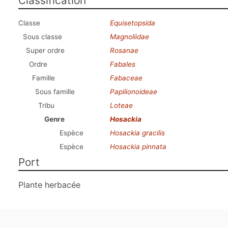
Classification
Classe
Equisetopsida
Sous classe
Magnoliidae
Super ordre
Rosanae
Ordre
Fabales
Famille
Fabaceae
Sous famille
Papilionoideae
Tribu
Loteae
Genre
Hosackia
Espèce
Hosackia gracilis
Espèce
Hosackia pinnata
Port
Plante herbacée