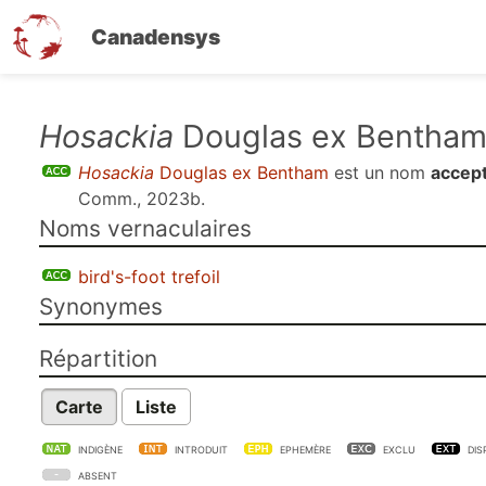
Canadensys
Aller
Hosackia
Douglas ex Bentha
au
Hosackia
Douglas ex Bentham
est un nom
accep
contenu
Comm., 2023b
.
principal
Noms vernaculaires
bird's-foot trefoil
Synonymes
Répartition
Carte
Liste
INDIGÈNE
INTRODUIT
EPHEMÈRE
EXCLU
DIS
ABSENT