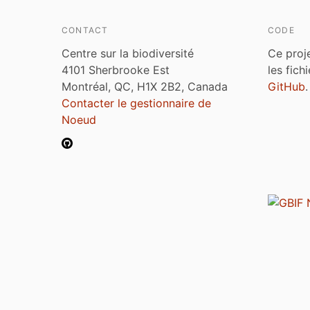
CONTACT
CODE
Centre sur la biodiversité
Ce proj
4101 Sherbrooke Est
les fich
Montréal, QC, H1X 2B2, Canada
GitHub
.
Contacter le gestionnaire de
Noeud