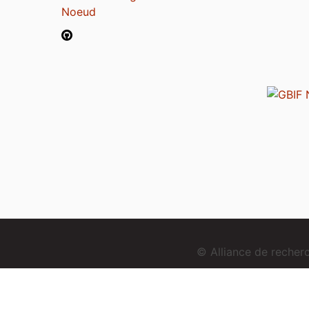
Noeud
© Alliance de reche