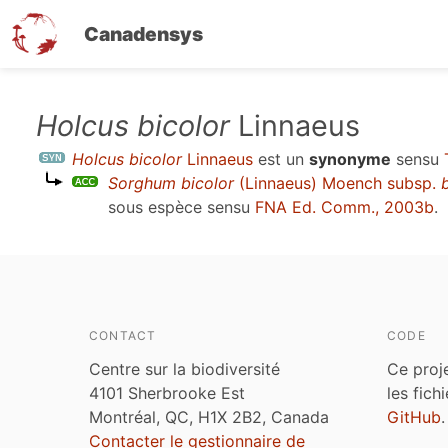
Canadensys
Aller
Holcus bicolor
Linnaeus
au
Holcus bicolor
Linnaeus
est un
synonyme
sensu
contenu
Sorghum bicolor
(Linnaeus) Moench subsp.
principal
sous espèce sensu
FNA Ed. Comm., 2003b
.
CONTACT
CODE
Centre sur la biodiversité
Ce proj
4101 Sherbrooke Est
les fich
Montréal, QC, H1X 2B2, Canada
GitHub
.
Contacter le gestionnaire de