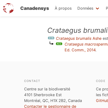
Canadensys
À propos
Données
P
Aller
Crataegus brumali
au
Crataegus brumalis
Ashe
es
contenu
Crataegus macrosperm
principal
Ed. Comm., 2014
.
CONTACT
CODE
Centre sur la biodiversité
Ce pro
4101 Sherbrooke Est
les fi
Montréal, QC, H1X 2B2, Canada
GitHu
Contacter le gestionnaire de