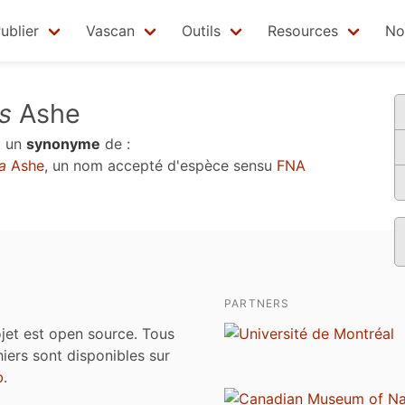
ublier
Vascan
Outils
Resources
No
s
Ashe
t un
synonyme
de :
a
Ashe
, un nom accepté d'espèce sensu
FNA
PARTNERS
jet est open source. Tous
chiers sont disponibles sur
b
.