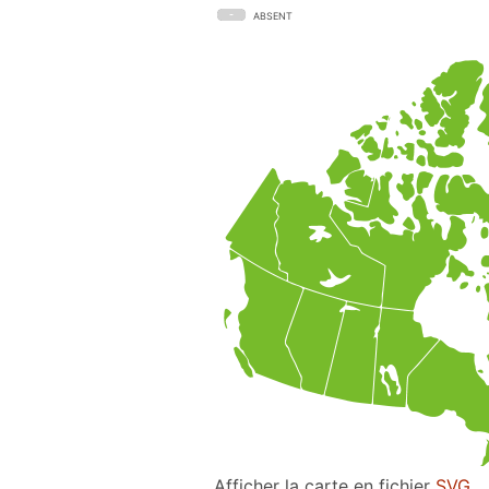
ABSENT
Afficher la carte en fichier
SVG
.