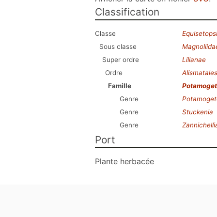
Classification
Classe
Equisetops
Sous classe
Magnoliida
Super ordre
Lilianae
Ordre
Alismatale
Famille
Potamoget
Genre
Potamoget
Genre
Stuckenia
Genre
Zannichelli
Port
Plante herbacée