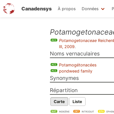
Canadensys
À propos
Données
P
Aller
Potamogetonacea
au
Potamogetonaceae
Reichen
contenu
III, 2009
.
principal
Noms vernaculaires
Potamogétonacées
pondweed family
Synonymes
Répartition
Carte
Liste
INDIGÈNE
INTRODUIT
EPHEM