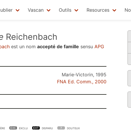
ublier
Vascan
Outils
Resources
No
e
Reichenbach
bach
est un nom
accepté de famille
sensu
APG
Marie-Victorin, 1995
FNA Ed. Comm., 2000
ÈRE
EXCLU
DISPARU
DOUTEUX