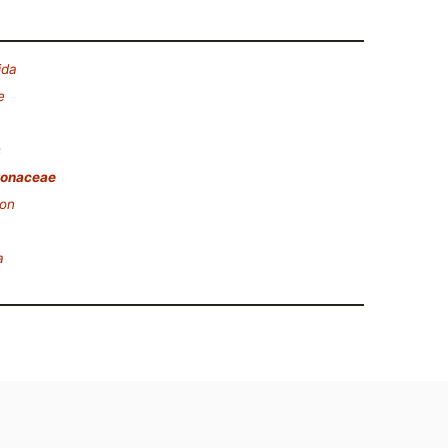
ida
e
s
onaceae
on
a