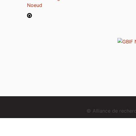
Noeud
© Alliance de reche