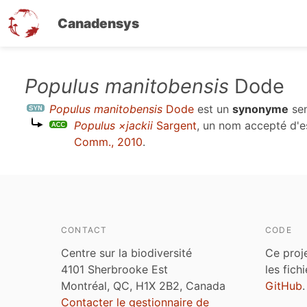
Canadensys
Aller
Populus manitobensis
Dode
au
Populus manitobensis
Dode
est un
synonyme
se
contenu
Populus ×jackii
Sargent
, un nom accepté d'
principal
Comm., 2010
.
CONTACT
CODE
Centre sur la biodiversité
Ce proj
4101 Sherbrooke Est
les fich
Montréal, QC, H1X 2B2, Canada
GitHub
.
Contacter le gestionnaire de