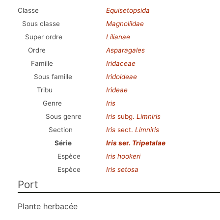
Classe
Equisetopsida
Sous classe
Magnoliidae
Super ordre
Lilianae
Ordre
Asparagales
Famille
Iridaceae
Sous famille
Iridoideae
Tribu
Irideae
Genre
Iris
Sous genre
Iris
subg.
Limniris
Section
Iris
sect.
Limniris
Série
Iris
ser.
Tripetalae
Espèce
Iris hookeri
Espèce
Iris setosa
Port
Plante herbacée