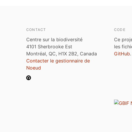
CONTACT
CODE
Centre sur la biodiversité
Ce proj
4101 Sherbrooke Est
les fich
Montréal, QC, H1X 2B2, Canada
GitHub
.
Contacter le gestionnaire de
Noeud