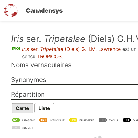
Canadensys
Aller
Iris
ser.
Tripetalae
(Diels) G.H
au
Iris
ser.
Tripetalae
(Diels) G.H.M. Lawrence
est u
contenu
sensu
TROPICOS
.
principal
Noms vernaculaires
Synonymes
Répartition
Carte
Liste
INDIGÈNE
INTRODUIT
EPHEMÈRE
EXCLU
DIS
ABSENT