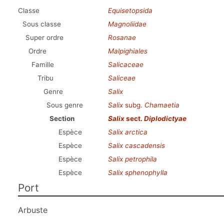
Classe
Equisetopsida
Sous classe
Magnoliidae
Super ordre
Rosanae
Ordre
Malpighiales
Famille
Salicaceae
Tribu
Saliceae
Genre
Salix
Sous genre
Salix
subg.
Chamaetia
Section
Salix
sect.
Diplodictyae
Espèce
Salix arctica
Espèce
Salix cascadensis
Espèce
Salix petrophila
Espèce
Salix sphenophylla
Port
Arbuste