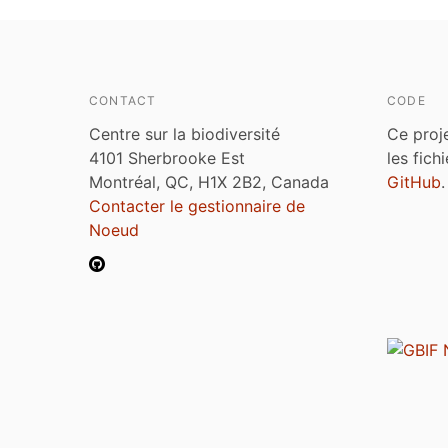
CONTACT
CODE
Centre sur la biodiversité
Ce proj
4101 Sherbrooke Est
les fich
Montréal, QC, H1X 2B2, Canada
GitHub
.
Contacter le gestionnaire de
Noeud