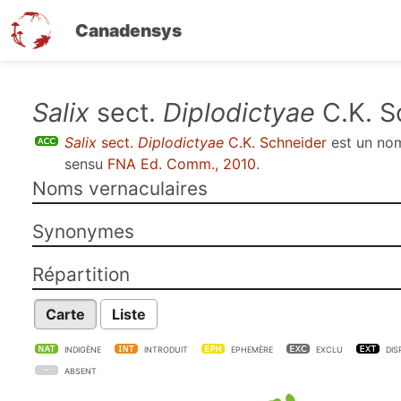
Canadensys
Aller
Salix
sect.
Diplodictyae
C.K. S
au
Salix
sect.
Diplodictyae
C.K. Schneider
est un n
contenu
sensu
FNA Ed. Comm., 2010
.
principal
Noms vernaculaires
Synonymes
Répartition
Carte
Liste
INDIGÈNE
INTRODUIT
EPHEMÈRE
EXCLU
DIS
ABSENT