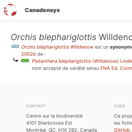
Canadensys
Aller
Orchis blephariglottis
Willden
au
Orchis blephariglottis
Willdenow
est un
synonym
contenu
2002b
de :
principal
Platanthera blephariglottis
(Willdenow) Lindl
nom accepté de variété sensu
FNA Ed. Com
CONTACT
CODE
Centre sur la biodiversité
Ce proj
4101 Sherbrooke Est
les fich
Montréal, QC, H1X 2B2, Canada
GitHub
.