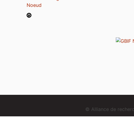
Noeud
© Alliance de reche