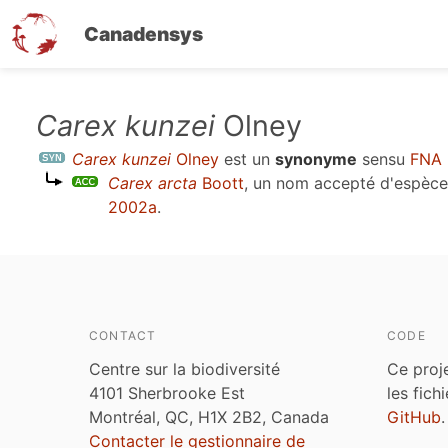
Canadensys
Aller
Carex kunzei
Olney
au
Carex kunzei
Olney
est un
synonyme
sensu
FNA 
contenu
Carex arcta
Boott
, un nom accepté d'espèc
principal
2002a
.
CONTACT
CODE
Centre sur la biodiversité
Ce proj
4101 Sherbrooke Est
les fich
Montréal, QC, H1X 2B2, Canada
GitHub
.
Contacter le gestionnaire de