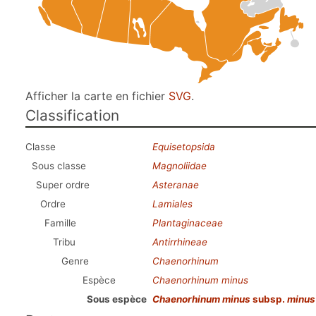
Afficher la carte en fichier
SVG
.
Classification
Classe
Equisetopsida
Sous classe
Magnoliidae
Super ordre
Asteranae
Ordre
Lamiales
Famille
Plantaginaceae
Tribu
Antirrhineae
Genre
Chaenorhinum
Espèce
Chaenorhinum minus
Sous espèce
Chaenorhinum minus
subsp.
minus