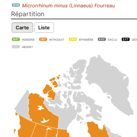
Microrrhinum minus
(Linnaeus) Fourreau
Répartition
Carte
Liste
INDIGÈNE
INTRODUIT
EPHEMÈRE
EXCLU
DIS
ABSENT