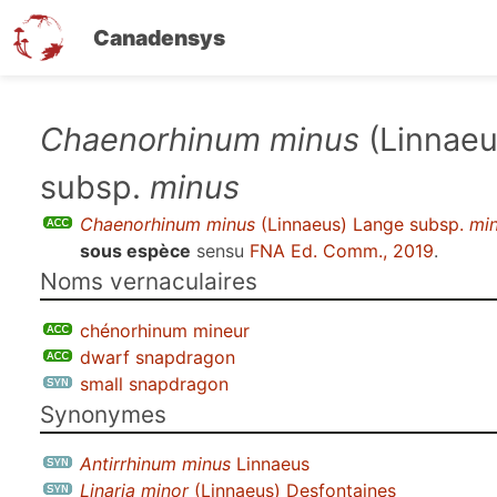
Canadensys
Aller
Chaenorhinum minus
(Linnaeu
au
subsp.
minus
contenu
principal
Chaenorhinum minus
(Linnaeus) Lange subsp.
mi
sous espèce
sensu
FNA Ed. Comm., 2019
.
Noms vernaculaires
chénorhinum mineur
dwarf snapdragon
small snapdragon
Synonymes
Antirrhinum minus
Linnaeus
Linaria minor
(Linnaeus) Desfontaines