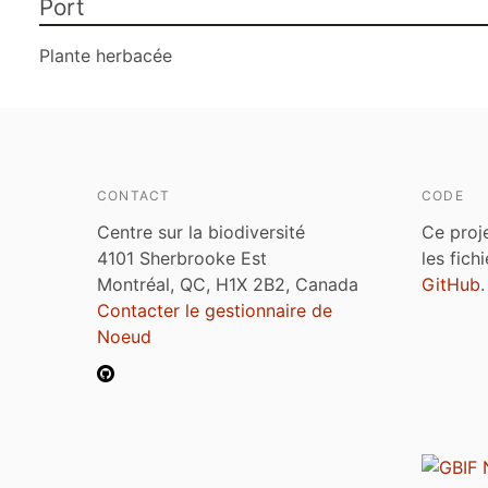
Port
Plante herbacée
CONTACT
CODE
Centre sur la biodiversité
Ce proj
4101 Sherbrooke Est
les fich
Montréal, QC, H1X 2B2, Canada
GitHub
.
Contacter le gestionnaire de
Noeud