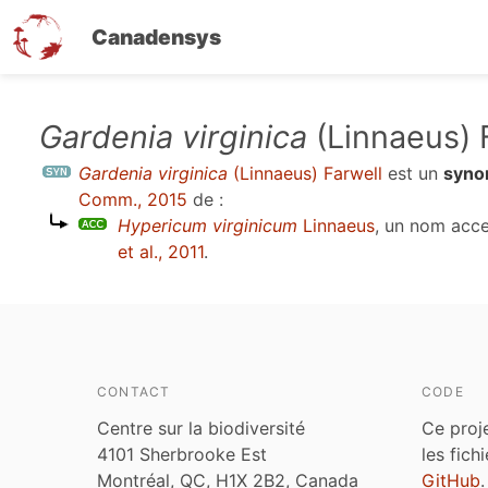
Canadensys
Aller
Gardenia virginica
(Linnaeus) 
au
Gardenia virginica
(Linnaeus) Farwell
est un
syno
contenu
Comm., 2015
de :
principal
Hypericum virginicum
Linnaeus
, un nom acc
et al., 2011
.
CONTACT
CODE
Centre sur la biodiversité
Ce proj
4101 Sherbrooke Est
les fich
Montréal, QC, H1X 2B2, Canada
GitHub
.