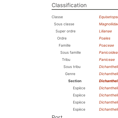
Classification
Classe
Equisetops
Sous classe
Magnoliida
Super ordre
Lilianae
Ordre
Poales
Famille
Poaceae
Sous famille
Panicoidea
Tribu
Paniceae
Sous tribu
Dichanthel
Genre
Dichanthel
Section
Dichanthe
Espèce
Dichanthe
Espèce
Dichantheli
Espèce
Dichanthel
Espèce
Dichanthel
Port