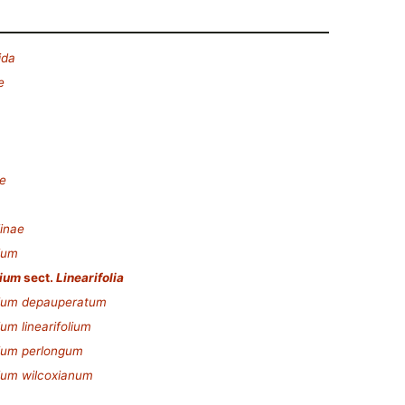
ida
e
e
iinae
ium
lium
sect.
Linearifolia
lium depauperatum
um linearifolium
ium perlongum
ium wilcoxianum