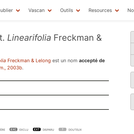
ublier
Vascan
Outils
Resources
No
t.
Linearifolia
Freckman &
lia
Freckman & Lelong
est un nom
accepté de
m., 2003b
.
ÈRE
EXCLU
DISPARU
DOUTEUX