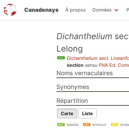
Canadensys
À propos
Données
P
Aller
Dichanthelium
sec
au
Lelong
contenu
principal
Dichanthelium
sect.
Linearifo
section
sensu
FNA Ed. Com
Noms vernaculaires
Synonymes
Répartition
Carte
Liste
INDIGÈNE
INTRODUIT
EPHEM