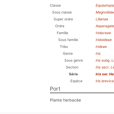
Classe
Equisetops
Sous classe
Magnoliida
Super ordre
Lilianae
Ordre
Asparagale
Famille
Iridaceae
Sous famille
Iridoideae
Tribu
Irideae
Genre
Iris
Sous genre
Iris
subg.
L
Section
Iris
sect.
Li
Série
Iris
ser.
He
Espèce
Iris brevica
Port
Plante herbacée