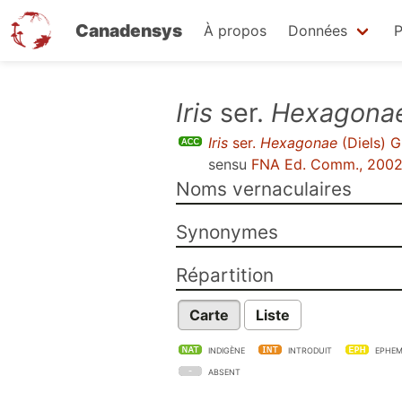
Canadensys
À propos
Données
P
Aller
Iris
ser.
Hexagona
au
Iris
ser.
Hexagonae
(Diels) 
contenu
sensu
FNA Ed. Comm., 200
principal
Noms vernaculaires
Synonymes
Répartition
Carte
Liste
INDIGÈNE
INTRODUIT
EPHEM
ABSENT