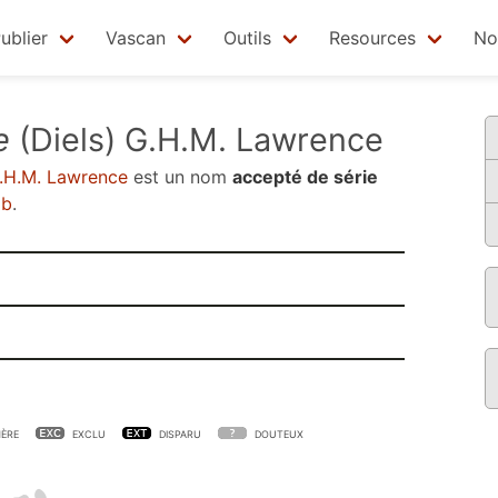
ublier
Vascan
Outils
Resources
No
e
(Diels) G.H.M. Lawrence
G.H.M. Lawrence
est un nom
accepté de série
2b
.
ÈRE
EXCLU
DISPARU
DOUTEUX