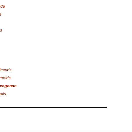
ida
e
s
imniris
mniris
xagonae
ulis