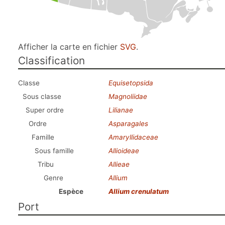
Afficher la carte en fichier
SVG
.
Classification
Classe
Equisetopsida
Sous classe
Magnoliidae
Super ordre
Lilianae
Ordre
Asparagales
Famille
Amaryllidaceae
Sous famille
Allioideae
Tribu
Allieae
Genre
Allium
Espèce
Allium crenulatum
Port