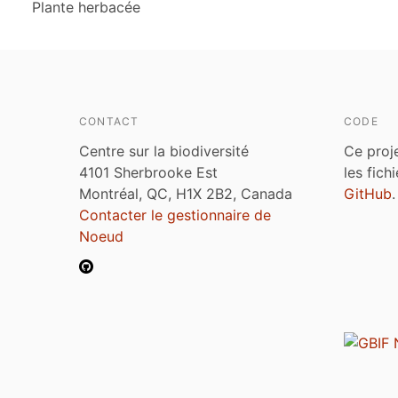
Plante herbacée
CONTACT
CODE
Centre sur la biodiversité
Ce proj
4101 Sherbrooke Est
les fich
Montréal, QC, H1X 2B2, Canada
GitHub
.
Contacter le gestionnaire de
Noeud