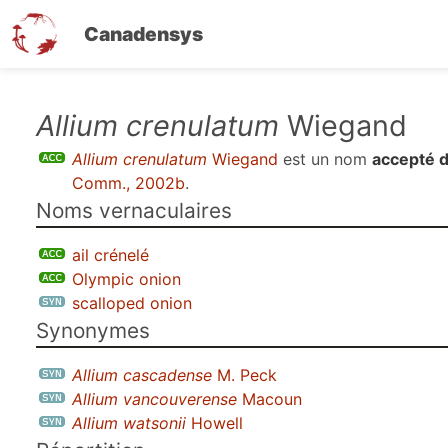
Canadensys
Aller
Allium crenulatum
Wiegand
au
Allium crenulatum
Wiegand
est un nom
accepté 
contenu
Comm., 2002b
.
principal
Noms vernaculaires
ail crénelé
Olympic onion
scalloped onion
Synonymes
Allium cascadense
M. Peck
Allium vancouverense
Macoun
Allium watsonii
Howell