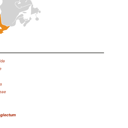
ida
e
s
eae
eglectum