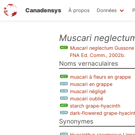
Canadensys
À propos
Données
P
Aller
Muscari neglectu
au
Muscari neglectum
Gussone 
contenu
FNA Ed. Comm., 2002b
.
principal
Noms vernaculaires
muscari à fleurs en grappe
muscari en grappe
muscari négligé
muscari oublié
starch grape-hyacinth
dark-flowered grape-hyacin
Synonymes
Hyacinthus racemosus
Linna