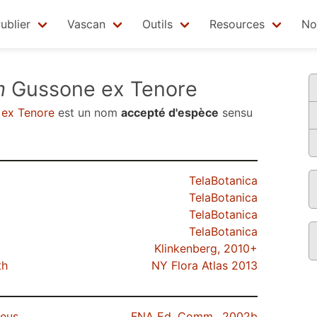
ublier
Vascan
Outils
Resources
No
m
Gussone ex Tenore
ex Tenore
est un nom
accepté d'espèce
sensu
TelaBotanica
TelaBotanica
TelaBotanica
TelaBotanica
Klinkenberg, 2010+
th
NY Flora Atlas 2013
eus
FNA Ed. Comm., 2002b