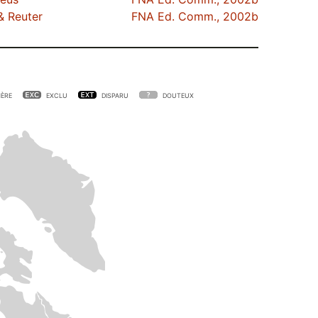
& Reuter
FNA Ed. Comm., 2002b
ÈRE
EXCLU
DISPARU
DOUTEUX