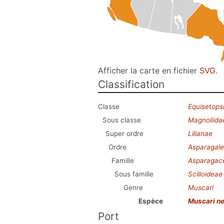
Afficher la carte en fichier
SVG
.
Classification
Classe
Equisetops
Sous classe
Magnoliida
Super ordre
Lilianae
Ordre
Asparagale
Famille
Asparagac
Sous famille
Scilloideae
Genre
Muscari
Espèce
Muscari n
Port