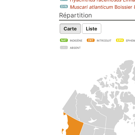
Muscari atlanticum
Boissier 
Répartition
Carte
Liste
INDIGÈNE
INTRODUIT
EPHEM
ABSENT