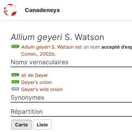
Canadensys
Aller
Allium geyeri
S. Watson
au
Allium geyeri
S. Watson
est un nom
accepté d'es
contenu
Comm., 2002b
.
principal
Noms vernaculaires
ail de Geyer
Geyer's onion
Geyer's wild onion
Synonymes
Répartition
Carte
Liste