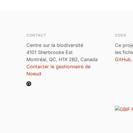
CONTACT
CODE
Centre sur la biodiversité
Ce proj
4101 Sherbrooke Est
les fich
Montréal, QC, H1X 2B2, Canada
GitHub
.
Contacter le gestionnaire de
Noeud