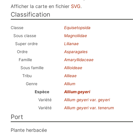
Afficher la carte en fichier
SVG
.
Classification
Classe
Equisetopsida
Sous classe
Magnoliidae
Super ordre
Lilianae
Ordre
Asparagales
Famille
Amaryllidaceae
Sous famille
Allioideae
Tribu
Allieae
Genre
Allium
Espèce
Allium geyeri
Variété
Allium geyeri
var.
geyeri
Variété
Allium geyeri
var.
tenerum
Port
Plante herbacée