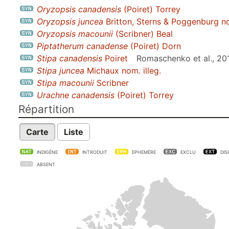
Oryzopsis canadensis
(Poiret) Torrey
Oryzopsis juncea
Britton, Sterns & Poggenburg no
Oryzopsis macounii
(Scribner) Beal
Piptatherum canadense
(Poiret) Dorn
Stipa canadensis
Poiret
Romaschenko et al., 20
Stipa juncea
Michaux nom. illeg.
Stipa macounii
Scribner
Urachne canadensis
(Poiret) Torrey
Répartition
Carte
Liste
INDIGÈNE
INTRODUIT
EPHEMÈRE
EXCLU
DIS
ABSENT