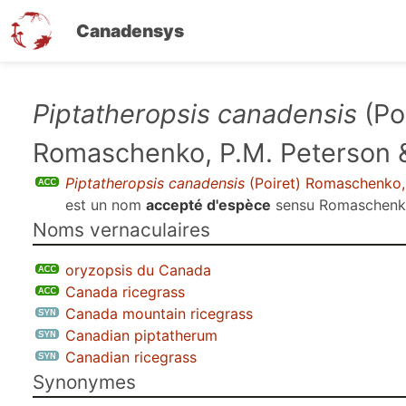
Canadensys
Aller
Piptatheropsis canadensis
(Poi
au
Romaschenko, P.M. Peterson 
contenu
principal
Piptatheropsis canadensis
(Poiret) Romaschenko,
est un nom
accepté d'espèce
sensu
Romaschenko 
Noms vernaculaires
oryzopsis du Canada
Canada ricegrass
Canada mountain ricegrass
Canadian piptatherum
Canadian ricegrass
Synonymes