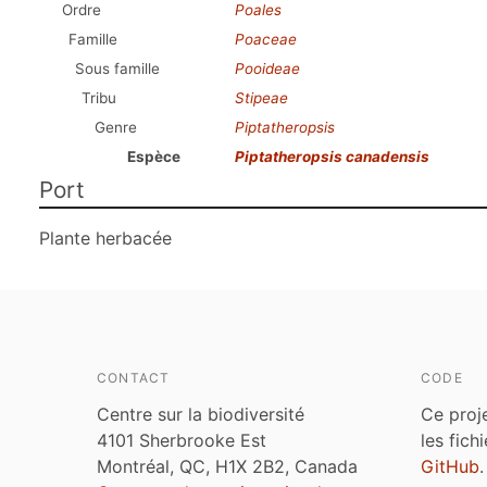
Ordre
Poales
Famille
Poaceae
Sous famille
Pooideae
Tribu
Stipeae
Genre
Piptatheropsis
Espèce
Piptatheropsis canadensis
Port
Plante herbacée
CONTACT
CODE
Centre sur la biodiversité
Ce proj
4101 Sherbrooke Est
les fich
Montréal, QC, H1X 2B2, Canada
GitHub
.