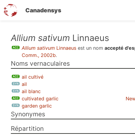
Canadensys
Aller
Allium sativum
Linnaeus
au
Allium sativum
Linnaeus
est un nom
accepté d'e
contenu
Comm., 2002b
.
principal
Noms vernaculaires
ail cultivé
ail
ail blanc
cultivated garlic
New
garden garlic
Synonymes
Répartition