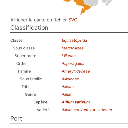
Afficher la carte en fichier
SVG
.
Classification
Classe
Equisetopsida
Sous classe
Magnoliidae
Super ordre
Lilianae
Ordre
Asparagales
Famille
Amaryllidaceae
Sous famille
Allioideae
Tribu
Allieae
Genre
Allium
Espèce
Allium sativum
Variété
Allium sativum
var.
sativum
Port