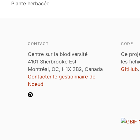
Plante herbacée
CONTACT
CODE
Centre sur la biodiversité
Ce proj
4101 Sherbrooke Est
les fich
Montréal, QC, H1X 2B2, Canada
GitHub
.
Contacter le gestionnaire de
Noeud