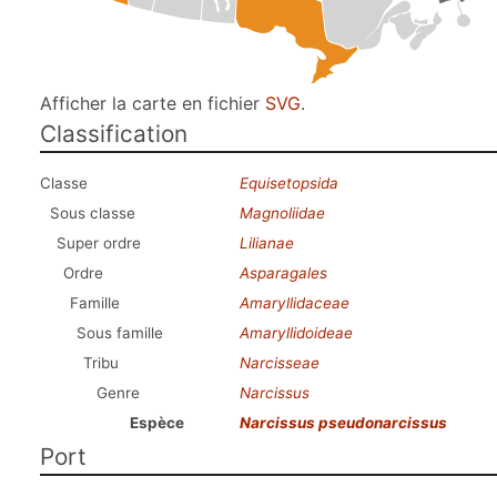
Afficher la carte en fichier
SVG
.
Classification
Classe
Equisetopsida
Sous classe
Magnoliidae
Super ordre
Lilianae
Ordre
Asparagales
Famille
Amaryllidaceae
Sous famille
Amaryllidoideae
Tribu
Narcisseae
Genre
Narcissus
Espèce
Narcissus pseudonarcissus
Port