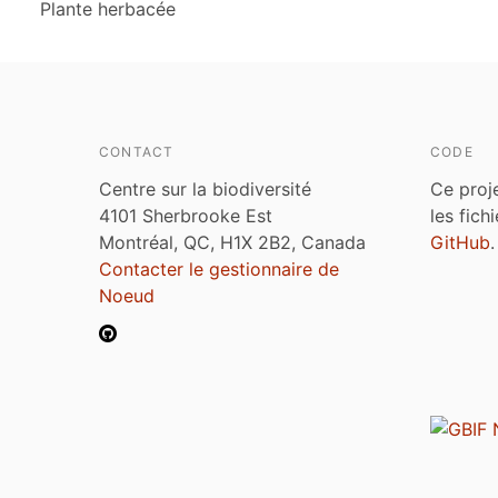
Plante herbacée
CONTACT
CODE
Centre sur la biodiversité
Ce proj
4101 Sherbrooke Est
les fich
Montréal, QC, H1X 2B2, Canada
GitHub
.
Contacter le gestionnaire de
Noeud