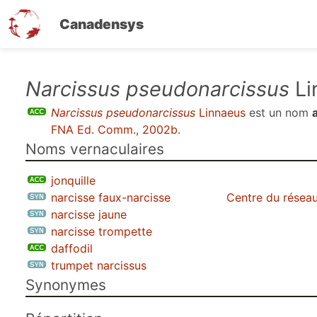
Canadensys
Aller
Narcissus pseudonarcissus
Li
au
Narcissus pseudonarcissus
Linnaeus
est un nom
contenu
FNA Ed. Comm., 2002b
.
principal
Noms vernaculaires
jonquille
narcisse faux-narcisse
Centre du réseau
narcisse jaune
narcisse trompette
daffodil
trumpet narcissus
Synonymes