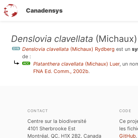
Canadensys
Aller
Denslovia clavellata
(Michaux)
au
Denslovia clavellata
(Michaux) Rydberg
est un
s
contenu
de :
principal
Platanthera clavellata
(Michaux) Luer
, un no
FNA Ed. Comm., 2002b
.
CONTACT
CODE
Centre sur la biodiversité
Ce proj
4101 Sherbrooke Est
les fich
Montréal, QC, H1X 2B2, Canada
GitHub
.