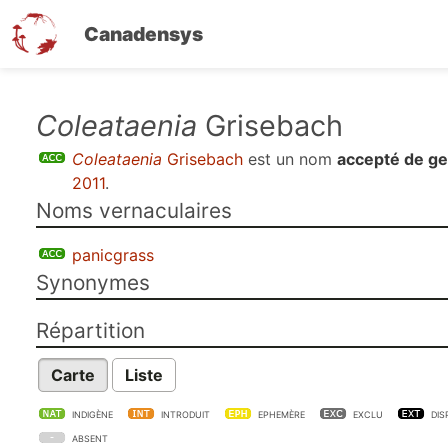
Canadensys
Aller
Coleataenia
Grisebach
au
Coleataenia
Grisebach
est un nom
accepté de g
contenu
2011
.
principal
Noms vernaculaires
panicgrass
Synonymes
Répartition
Carte
Liste
INDIGÈNE
INTRODUIT
EPHEMÈRE
EXCLU
DIS
ABSENT