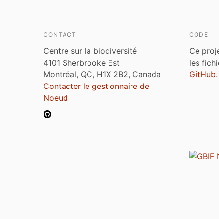
CONTACT
CODE
Centre sur la biodiversité
Ce proj
4101 Sherbrooke Est
les fich
Montréal, QC, H1X 2B2, Canada
GitHub
.
Contacter le gestionnaire de
Noeud