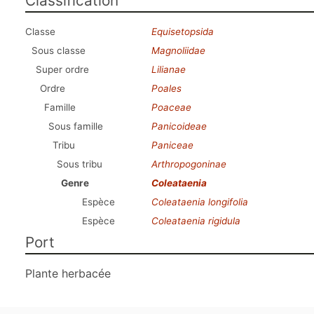
Classification
Classe
Equisetopsida
Sous classe
Magnoliidae
Super ordre
Lilianae
Ordre
Poales
Famille
Poaceae
Sous famille
Panicoideae
Tribu
Paniceae
Sous tribu
Arthropogoninae
Genre
Coleataenia
Espèce
Coleataenia longifolia
Espèce
Coleataenia rigidula
Port
Plante herbacée