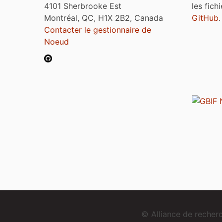
4101 Sherbrooke Est
les fich
Montréal, QC, H1X 2B2, Canada
GitHub
.
Contacter le gestionnaire de
Noeud
© Alliance de reche