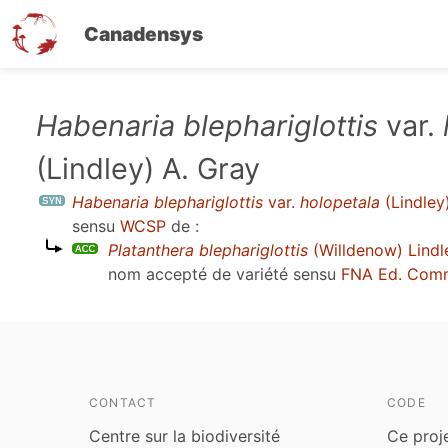
Canadensys
Aller
Habenaria blephariglottis
var.
au
(Lindley) A. Gray
contenu
principal
Habenaria blephariglottis
var.
holopetala
(Lindley
sensu
WCSP
de :
Platanthera blephariglottis
(Willdenow) Lindl
nom accepté de variété sensu
FNA Ed. Com
CONTACT
CODE
Centre sur la biodiversité
Ce proj