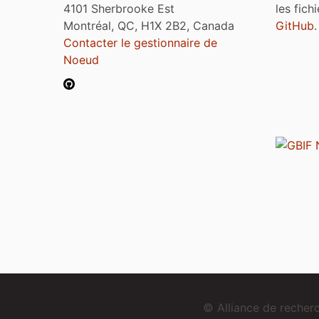
4101 Sherbrooke Est
les fich
Montréal, QC, H1X 2B2, Canada
GitHub
.
Contacter le gestionnaire de
Noeud
© Alliance de reche