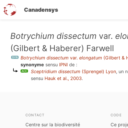
Canadensys
Aller
Botrychium dissectum
var.
el
au
(Gilbert & Haberer) Farwell
contenu
principal
Botrychium dissectum
var.
elongatum
(Gilbert & 
synonyme
sensu
IPNI
de :
Sceptridium dissectum
(Sprengel) Lyon
, un 
sensu
Hauk et al., 2003
.
CONTACT
CODE
Centre sur la biodiversité
Ce proj