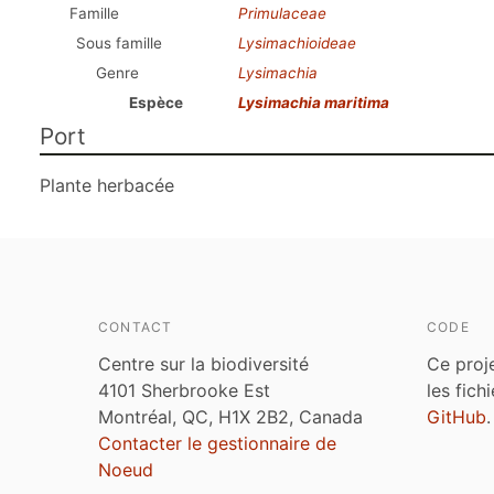
Famille
Primulaceae
Sous famille
Lysimachioideae
Genre
Lysimachia
Espèce
Lysimachia maritima
Port
Plante herbacée
CONTACT
CODE
Centre sur la biodiversité
Ce proj
4101 Sherbrooke Est
les fich
Montréal, QC, H1X 2B2, Canada
GitHub
.
Contacter le gestionnaire de
Noeud