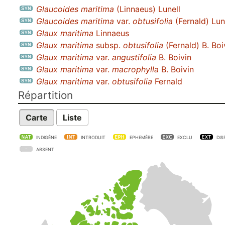
Glaucoides maritima
(Linnaeus) Lunell
Glaucoides maritima
var.
obtusifolia
(Fernald) Lun
Glaux maritima
Linnaeus
Glaux maritima
subsp.
obtusifolia
(Fernald) B. Boi
Glaux maritima
var.
angustifolia
B. Boivin
Glaux maritima
var.
macrophylla
B. Boivin
Glaux maritima
var.
obtusifolia
Fernald
Répartition
Carte
Liste
INDIGÈNE
INTRODUIT
EPHEMÈRE
EXCLU
DIS
ABSENT