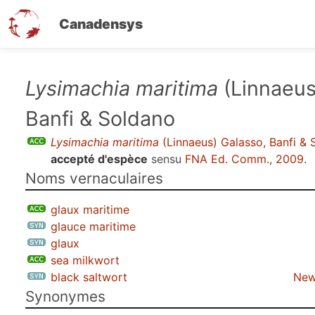
Canadensys
Aller
Lysimachia maritima
(Linnaeus
au
Banfi & Soldano
contenu
principal
Lysimachia maritima
(Linnaeus) Galasso, Banfi & 
accepté d'espèce
sensu
FNA Ed. Comm., 2009
.
Noms vernaculaires
glaux maritime
glauce maritime
glaux
sea milkwort
black saltwort
New
Synonymes