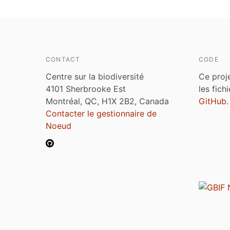
CONTACT
CODE
Centre sur la biodiversité
Ce proj
4101 Sherbrooke Est
les fich
Montréal, QC, H1X 2B2, Canada
GitHub
.
Contacter le gestionnaire de
Noeud