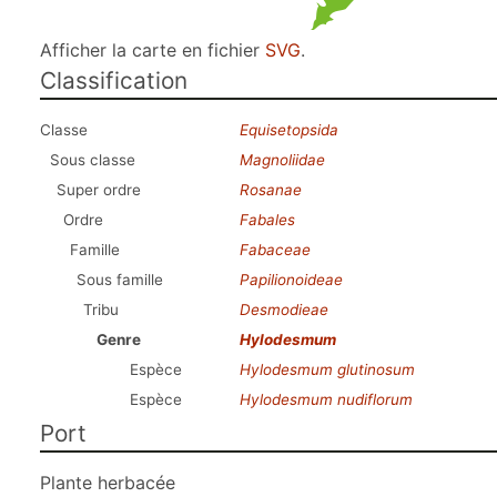
Afficher la carte en fichier
SVG
.
Classification
Classe
Equisetopsida
Sous classe
Magnoliidae
Super ordre
Rosanae
Ordre
Fabales
Famille
Fabaceae
Sous famille
Papilionoideae
Tribu
Desmodieae
Genre
Hylodesmum
Espèce
Hylodesmum glutinosum
Espèce
Hylodesmum nudiflorum
Port
Plante herbacée