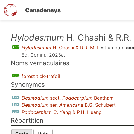
Canadensys
Aller
Hylodesmum
H. Ohashi & R.R. 
au
Hylodesmum
H. Ohashi & R.R. Mill
est un nom
acc
contenu
Ed. Comm., 2023a
.
principal
Noms vernaculaires
forest tick-trefoil
Synonymes
Desmodium
sect.
Podocarpium
Bentham
Desmodium
ser.
Americana
B.G. Schubert
Podocarpium
C. Yang & P.H. Huang
Répartition
Carte
Liste