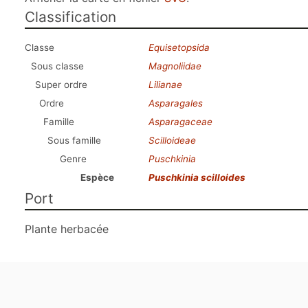
Classification
Classe
Equisetopsida
Sous classe
Magnoliidae
Super ordre
Lilianae
Ordre
Asparagales
Famille
Asparagaceae
Sous famille
Scilloideae
Genre
Puschkinia
Espèce
Puschkinia scilloides
Port
Plante herbacée