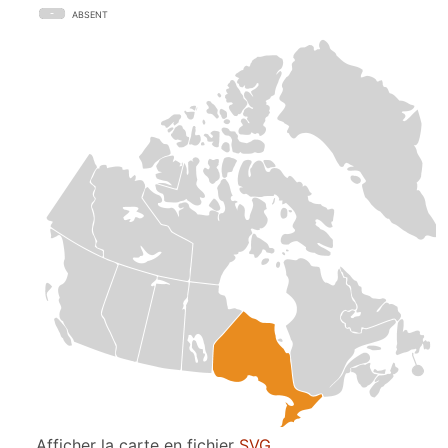
ABSENT
Afficher la carte en fichier
SVG
.