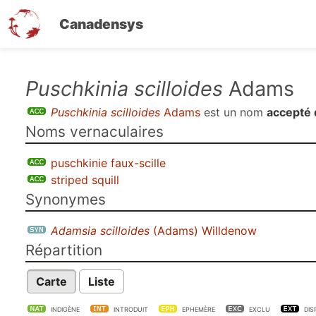
Canadensys
Aller
Puschkinia scilloides
Adams
au
Puschkinia scilloides
Adams
est un nom
accepté 
contenu
Noms vernaculaires
principal
puschkinie faux-scille
striped squill
Synonymes
Adamsia scilloides
(Adams) Willdenow
Répartition
Carte
Liste
INDIGÈNE
INTRODUIT
EPHEMÈRE
EXCLU
DIS