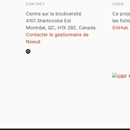
CONTACT
CODE
Centre sur la biodiversité
Ce proj
4101 Sherbrooke Est
les fich
Montréal, QC, H1X 2B2, Canada
GitHub
.
Contacter le gestionnaire de
Noeud