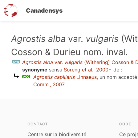
Canadensys
Aller
Agrostis alba
var.
vulgaris
(Wit
au
Cosson & Durieu nom. inval.
contenu
principal
Agrostis alba
var.
vulgaris
(Withering) Cosson & D
synonyme
sensu
Soreng et al., 2000+
de :
Agrostis capillaris
Linnaeus
, un nom accepté
Comm., 2007
.
CONTACT
CODE
Centre sur la biodiversité
Ce proj