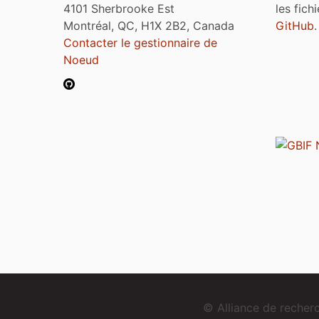
4101 Sherbrooke Est
les fich
Montréal, QC, H1X 2B2, Canada
GitHub
.
Contacter le gestionnaire de
Noeud
© Alliance de reche