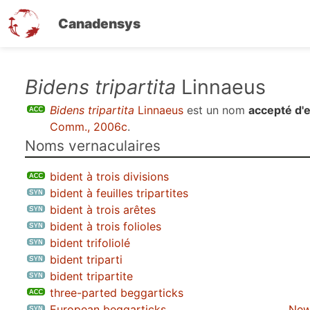
Canadensys
Aller
Bidens tripartita
Linnaeus
au
Bidens tripartita
Linnaeus
est un nom
accepté d'
contenu
Comm., 2006c
.
principal
Noms vernaculaires
bident à trois divisions
bident à feuilles tripartites
bident à trois arêtes
bident à trois folioles
bident trifoliolé
bident triparti
bident tripartite
three-parted beggarticks
European beggarticks
New