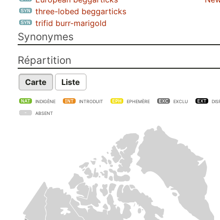
three-lobed beggarticks
trifid burr-marigold
Synonymes
Répartition
Carte
Liste
INDIGÈNE
INTRODUIT
EPHEMÈRE
EXCLU
DIS
ABSENT