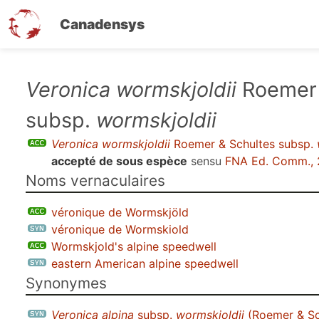
Canadensys
Aller
Veronica wormskjoldii
Roemer 
au
subsp.
wormskjoldii
contenu
principal
Veronica wormskjoldii
Roemer & Schultes subsp.
accepté de sous espèce
sensu
FNA Ed. Comm., 
Noms vernaculaires
véronique de Wormskjöld
véronique de Wormskiold
Wormskjold's alpine speedwell
eastern American alpine speedwell
Synonymes
Veronica alpina
subsp.
wormskjoldii
(Roemer & Sc