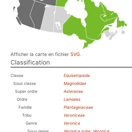
Afficher la carte en fichier
SVG
.
Classification
Classe
Equisetopsida
Sous classe
Magnoliidae
Super ordre
Asteranae
Ordre
Lamiales
Famille
Plantaginaceae
Tribu
Veroniceae
Genre
Veronica
Sous genre
Veronica
subg.
Veronica