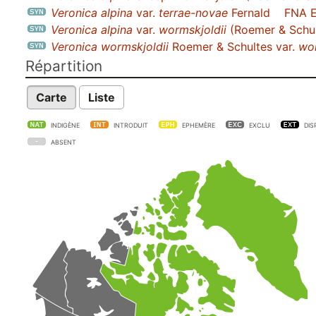
Veronica alpina
var.
terrae-novae
Fernald
FNA E
Veronica alpina
var.
wormskjoldii
(Roemer & Schul
Veronica wormskjoldii
Roemer & Schultes var.
wor
Répartition
Carte
Liste
INDIGÈNE
INTRODUIT
EPHEMÈRE
EXCLU
DIS
ABSENT