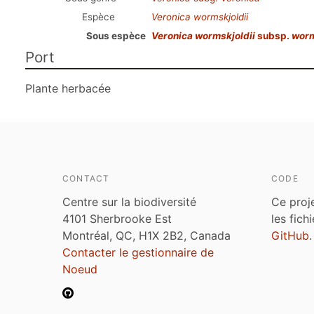
Espèce
Veronica wormskjoldii
Sous espèce
Veronica wormskjoldii
subsp.
worm
Port
Plante herbacée
CONTACT
CODE
Centre sur la biodiversité
Ce proj
4101 Sherbrooke Est
les fich
Montréal, QC, H1X 2B2, Canada
GitHub
.
Contacter le gestionnaire de
Noeud